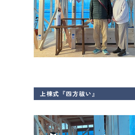
上棟式『四方祓い』