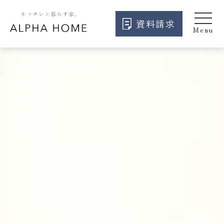
資料請求
ALPHA HOME KARIYA
Order kitchen
Custom house
Renovation
Reform