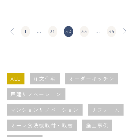
1
…
31
32
33
…
35
ALL
注文住宅
オーダーキッチン
戸建リノベーション
マンションリノベーション
リフォーム
ミーレ食洗機取付・取替
施工事例