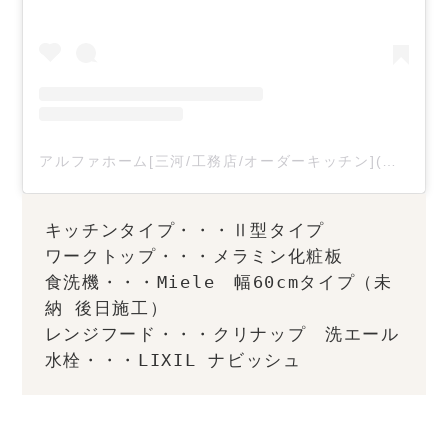
アルファホーム[三河/工務店/オーダーキッチン](@alphahome)がシェアした投稿
キッチンタイプ・・・Ⅱ型タイプ
ワークトップ・・・メラミン化粧板
食洗機・・・Miele　幅60cmタイプ（未
納 後日施工）
レンジフード・・・クリナップ　洗エール
水栓・・・LIXIL ナビッシュ