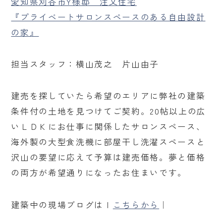
愛知県刈谷市Y様邸 注文住宅
『プライベートサロンスペースのある自由設計
の家』
担当スタッフ：横山茂之 片山由子
建売を探していたら希望のエリアに弊社の建築
条件付の土地を見つけてご契約。20帖以上の広
いＬＤＫにお仕事に関係したサロンスペース、
海外製の大型食洗機に部屋干し洗濯スペースと
沢山の要望に応えて予算は建売価格。夢と価格
の両方が希望通りになったお住まいです。
建築中の現場ブログはｌ
こちらから
｜