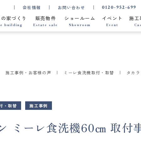
0120-952-699
会社情報
お問い合わせ
ちの家づくり
販売物件
ショールーム
イベント
施工
e building
Estate sale
Showroom
Event
Ca
施工事例・お客様の声
ミーレ食洗機取付・取替
タカラ
付・取替
施工事例
 ミーレ食洗機60㎝ 取付事例