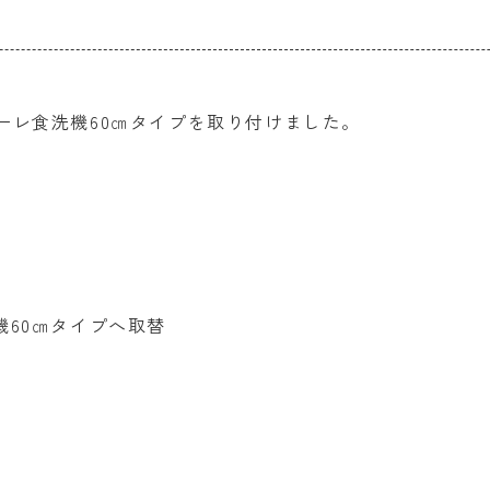
ーレ食洗機60㎝タイプを取り付けました。
機60㎝タイプへ取替