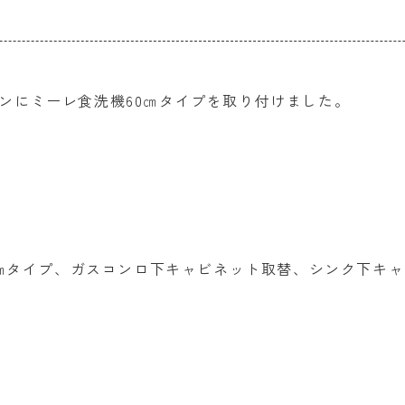
ンにミーレ食洗機60㎝タイプを取り付けました。
60㎝タイプ、ガスコンロ下キャビネット取替、シンク下キ