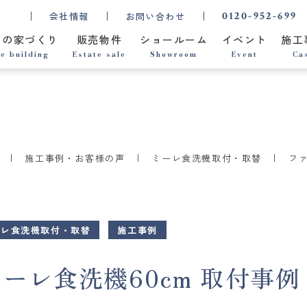
0120-952-699
会社情報
お問い合わせ
ちの家づくり
販売物件
ショールーム
イベント
施工
e building
Estate sale
Showroom
Event
Ca
施工事例・お客様の声
ミーレ食洗機取付・取替
ファ
ーレ食洗機取付・取替
施工事例
レ食洗機60cm 取付事例 