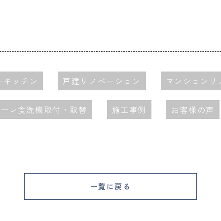
ーキッチン
戸建リノベーション
マンションリ
ミーレ食洗機取付・取替
施工事例
お客様の声
一覧に戻る