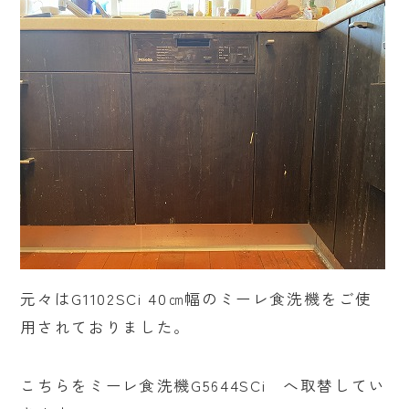
元々はG1102SCi 40㎝幅のミーレ食洗機をご使
用されておりました。
こちらをミーレ食洗機G5644SCi へ取替してい