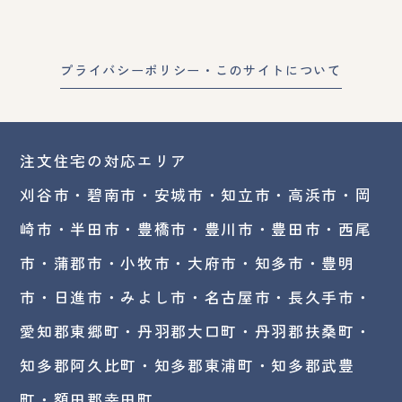
プライバシーポリシー・このサイトについて
注文住宅の対応エリア
刈谷市・碧南市・
安城市
・
知立市
・高浜市・
岡
崎市
・半田市・豊橋市・豊川市・豊田市・西尾
市・蒲郡市・小牧市・大府市・知多市・豊明
市・日進市・みよし市・
名古屋市
・長久手市・
愛知郡東郷町・丹羽郡大口町・丹羽郡扶桑町・
知多郡阿久比町・知多郡東浦町・知多郡武豊
町・額田郡幸田町