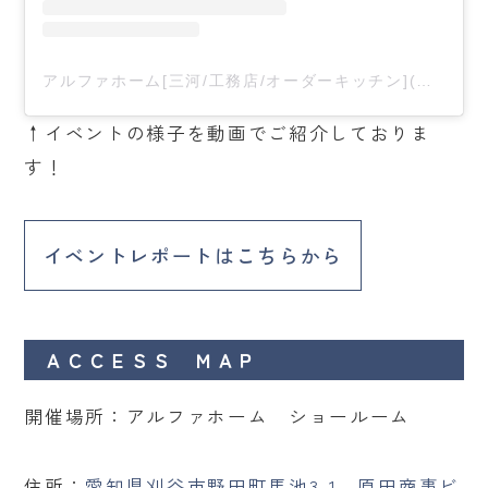
アルファホーム[三河/工務店/オーダーキッチン](@alphahome)がシェアした投稿
↑イベントの様子を動画でご紹介しておりま
す！
イベントレポートはこちらから
ＡＣＣＥＳＳ ＭＡＰ
開催場所：アルファホーム ショールーム
住所：
愛知県刈谷市野田町馬池3-1 原田商事ビ