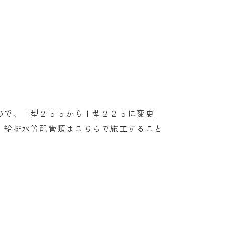
ので、Ｉ型２５５からＩ型２２５に変更
、給排水等配管類はこちらで施工すること