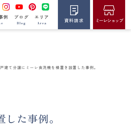
事例
ブログ
エリア
資料請求
ミーレショップ
se
Blog
Area
市戸建て分譲にミーレ食洗機を横置き設置した事例。
置した事例。