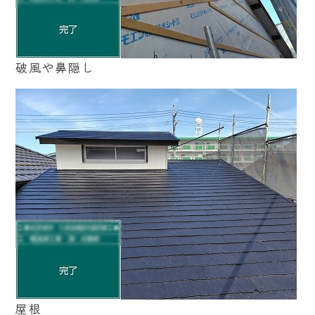
破風や鼻隠し
屋根